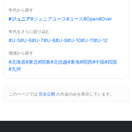
年代から探す
#ジュニア
#ジュニアユース
#ユース
#Open
#Over
年代をさらに絞り込む
#U-5
#U-6
#U-7
#U-8
#U-9
#U-10
#U-11
#U-12
地域から探す
#北海道
#東北
#関東
#北信越
#東海
#関西
#中国
#四国
#九州
このページでは
完全公開
の大会のみを表示しています。