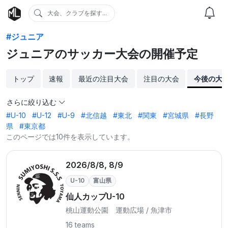
大会、クラブを探す...
#ジュニア
ジュニアのサッカー大会の開催予定
トップ
速報
最近の注目大会
注目の大会
今後の大
さらに絞り込む
#U-10
#U-12
#U-9
#北信越
#東北
#関東
#宮城県
#長野
県
#東京都
このページでは10件を表示しています。
2026/8/8, 8/9
U-10
富山県
仙人カップU-10
桃山運動公園 運動広場 / 魚津市
16 teams