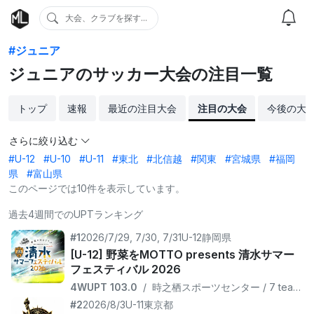
大会、クラブを探す...
#ジュニア
ジュニアのサッカー大会の注目一覧
トップ
速報
最近の注目大会
注目の大会
今後の大
さらに絞り込む
#U-12
#U-10
#U-11
#東北
#北信越
#関東
#宮城県
#福岡
県
#富山県
このページでは10件を表示しています。
過去4週間でのUPTランキング
#1
2026/7/29, 7/30, 7/31
U-12
静岡県
[U-12] 野菜をMOTTO presents 清水サマー
フェスティバル 2026
4WUPT 103.0
/
時之栖スポーツセンター / 7 teams
#2
2026/8/3
U-11
東京都