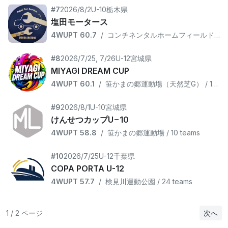
#7
2026/8/2
U-10
栃木県
塩田モータース
4WUPT 60.7
/
コンチネンタルホームフィールド / 10 teams
#8
2026/7/25, 7/26
U-12
宮城県
MIYAGI DREAM CUP
4WUPT 60.1
/
笹かまの郷運動場（天然芝G） / 12 teams
#9
2026/8/1
U-10
宮城県
けんせつカップU−10
4WUPT 58.8
/
笹かまの郷運動場 / 10 teams
#10
2026/7/25
U-12
千葉県
COPA PORTA U-12
4WUPT 57.7
/
検見川運動公園 / 24 teams
1 / 2 ページ
次へ