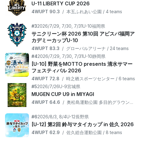
U-11 LIBERTY CUP 2026
4WUPT 90.3
/
本五ふれあい公園 / 4 teams
#3
2026/7/29, 7/30, 7/31
U-10
福岡県
サニクリーン杯 2026 第10回 アビスパ福岡ア
カデミーカップU-10
4WUPT 83.3
/
グローバルアリーナ / 24 teams
#4
2026/7/29, 7/30, 7/31
U-10
静岡県
[U-10] 野菜をMOTTO presents 清水サマー
フェスティバル 2026
4WUPT 72.8
/
時之栖スポーツセンター / 6 teams
#5
2026/7/26
U-9
宮城県
MUGEN CUP U9 in MIYAGI
4WUPT 64.6
/
奥松島運動公園 多目的グラウンド（おおくらフィールド） / 8 teams
#6
2026/8/3, 8/4
U-12
長野県
[U-12] 第2回 鈴与マタイカップ in 佐久 2026
4WUPT 62.9
/
佐久総合運動公園 / 8 teams