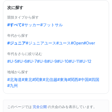
次に探す
競技タイプから探す
#すべて
#サッカー
#フットサル
年代から探す
#ジュニア
#ジュニアユース
#ユース
#Open
#Over
年代をさらに絞り込む
#U-5
#U-6
#U-7
#U-8
#U-9
#U-10
#U-11
#U-12
地域から探す
#北海道
#東北
#関東
#北信越
#東海
#関西
#中国
#四国
#九州
このページでは
完全公開
の大会のみを表示しています。