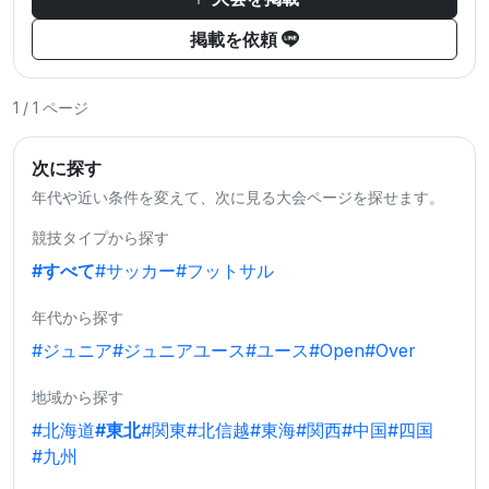
掲載を依頼
1 / 1 ページ
次に探す
年代や近い条件を変えて、次に見る大会ページを探せます。
競技タイプから探す
#すべて
#サッカー
#フットサル
年代から探す
#ジュニア
#ジュニアユース
#ユース
#Open
#Over
地域から探す
#北海道
#東北
#関東
#北信越
#東海
#関西
#中国
#四国
#九州