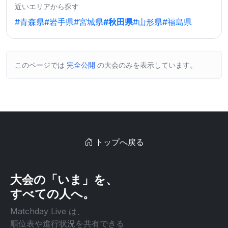
近いエリアから探す
#青森県
#岩手県
#宮城県
#秋田県
#山形県
#福島県
このページでは
完全公開
の大会のみを表示しています。
トップへ戻る
大会の「いま」を、
すべての人へ。
Matchday Live は、
順位表や進行状況を共有できる