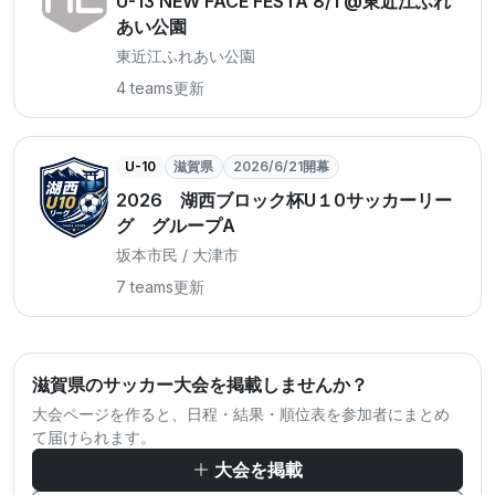
U-13 NEW FACE FESTA 8/1 @東近江ふれ
あい公園
東近江ふれあい公園
4 teams
更新
U-10
滋賀県
2026/6/21開幕
2026 湖西ブロック杯U１0サッカーリー
グ グループA
坂本市民 / 大津市
7 teams
更新
滋賀県のサッカー大会を掲載しませんか？
大会ページを作ると、日程・結果・順位表を参加者にまとめ
て届けられます。
大会を掲載