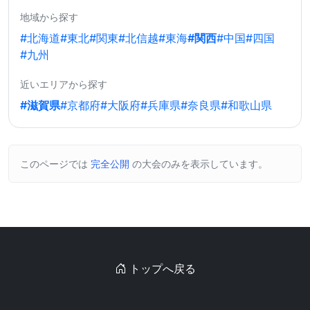
地域から探す
#北海道
#東北
#関東
#北信越
#東海
#関西
#中国
#四国
#九州
近いエリアから探す
#滋賀県
#京都府
#大阪府
#兵庫県
#奈良県
#和歌山県
このページでは
完全公開
の大会のみを表示しています。
トップへ戻る