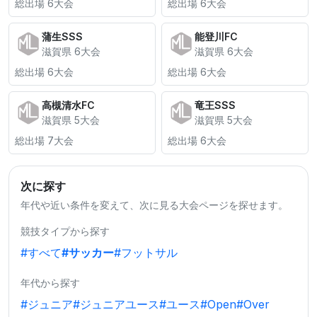
総出場 6大会
総出場 6大会
蒲生SSS
能登川FC
滋賀県 6大会
滋賀県 6大会
総出場 6大会
総出場 6大会
高槻清水FC
竜王SSS
滋賀県 5大会
滋賀県 5大会
総出場 7大会
総出場 6大会
次に探す
年代や近い条件を変えて、次に見る大会ページを探せます。
競技タイプから探す
#すべて
#サッカー
#フットサル
年代から探す
#ジュニア
#ジュニアユース
#ユース
#Open
#Over