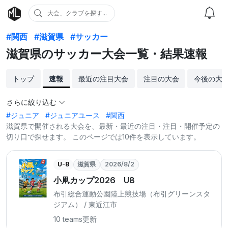
大会、クラブを探す...
#関西
#滋賀県
#サッカー
滋賀県のサッカー大会一覧・結果速報
トップ
速報
最近の注目大会
注目の大会
今後の大
さらに絞り込む
#ジュニア
#ジュニアユース
#関西
滋賀県で開催される大会を、最新・最近の注目・注目・開催予定の
切り口で探せます。 このページでは10件を表示しています。
U-8
滋賀県
2026/8/2
小凧カップ2026 U8
布引総合運動公園陸上競技場（布引グリーンスタ
ジアム） / 東近江市
10 teams
更新