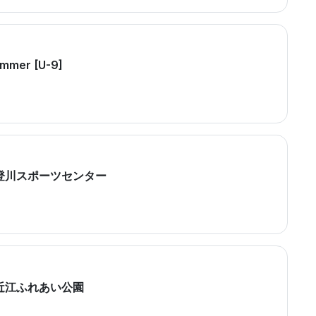
ummer [U-9]
2 @能登川スポーツセンター
 @東近江ふれあい公園