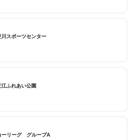
1 @能登川スポーツセンター
 @東近江ふれあい公園
カーリーグ グループA