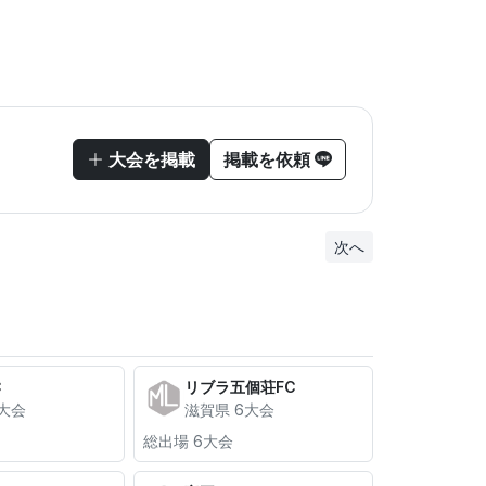
大会を掲載
掲載を依頼
次へ
C
リブラ五個荘FC
7大会
滋賀県 6大会
総出場 6大会