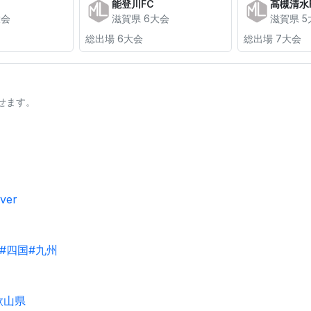
能登川FC
高槻清水
大会
滋賀県 6大会
滋賀県 5
総出場 6大会
総出場 7大会
せます。
ver
#四国
#九州
歌山県