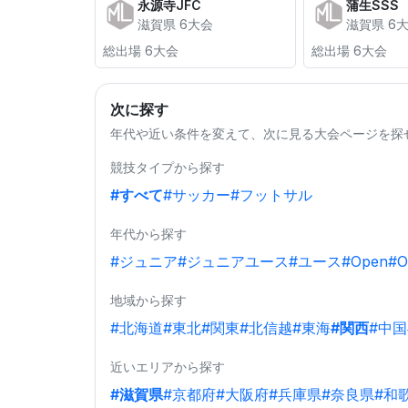
永源寺JFC
蒲生SSS
滋賀県 6大会
滋賀県 6
総出場 6大会
総出場 6大会
次に探す
年代や近い条件を変えて、次に見る大会ページを探
競技タイプから探す
#すべて
#サッカー
#フットサル
年代から探す
#ジュニア
#ジュニアユース
#ユース
#Open
#O
地域から探す
#北海道
#東北
#関東
#北信越
#東海
#関西
#中国
近いエリアから探す
#滋賀県
#京都府
#大阪府
#兵庫県
#奈良県
#和