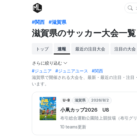
#関西
#滋賀県
滋賀県のサッカー大会一覧
トップ
速報
最近の注目大会
注目の大会
さらに絞り込む
#ジュニア
#ジュニアユース
#関西
滋賀県で開催される大会を、最新・最近の注目・注目・
います。
U-8
滋賀県
2026/8/2
小凧カップ2026 U8
布引総合運動公園陸上競技場（布引グリー
10 teams
更新