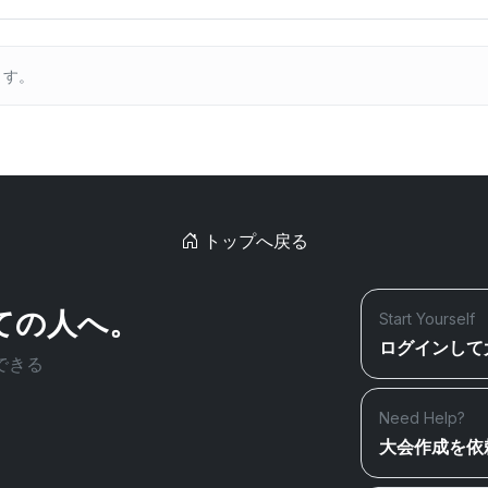
ます。
トップへ戻る
ての人へ。
Start Yourself
ログインして
できる
Need Help?
大会作成を依