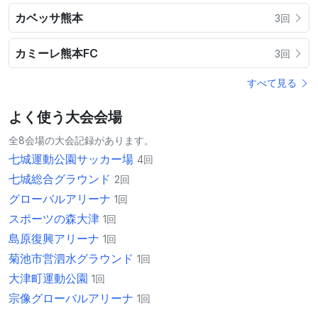
カベッサ熊本
3回
カミーレ熊本FC
3回
すべて見る
よく使う大会会場
全8会場の大会記録があります。
七城運動公園サッカー場
4回
七城総合グラウンド
2回
グローバルアリーナ
1回
スポーツの森大津
1回
島原復興アリーナ
1回
菊池市営泗水グラウンド
1回
大津町運動公園
1回
宗像グローバルアリーナ
1回