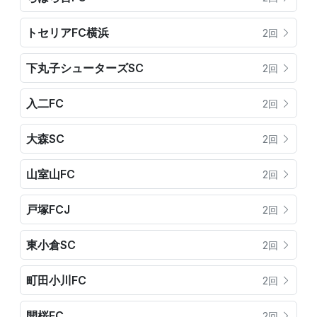
トセリアFC横浜
2回
下丸子シューターズSC
2回
入二FC
2回
大森SC
2回
山室山FC
2回
戸塚FCJ
2回
東小倉SC
2回
町田小川FC
2回
開桜FC
2回