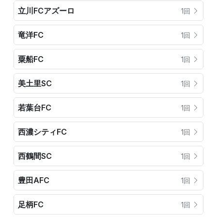
立川FCアズーロ
1回
竜洋FC
1回
粟船FC
1回
美土里SC
1回
若葉台FC
1回
西濃シティFC
1回
西鶴間SC
1回
豊田AFC
1回
足柄FC
1回