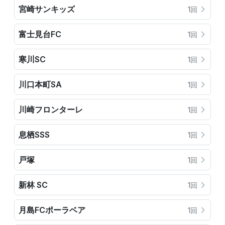
宮崎サンキッズ
1回
富士見台FC
1回
寒川SC
1回
川口本町SA
1回
川崎フロンターレ
1回
息栖SSS
1回
戸塚
1回
新林 SC
1回
月島FCポーラベア
1回