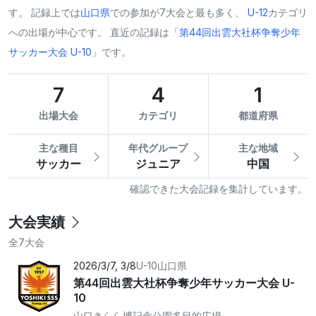
す。 記録上では
山口県
での参加が7大会と最も多く、
U-12
カテゴリ
への出場が中心です。 直近の記録は「
第44回出雲大社杯争奪少年
サッカー大会 U-10
」です。
7
4
1
出場大会
カテゴリ
都道府県
主な種目
年代グループ
主な地域
サッカー
ジュニア
中国
確認できた大会記録を集計しています。
大会実績
全7大会
2026/3/7, 3/8
U-10
山口県
第44回出雲大社杯争奪少年サッカー大会 U-
10
山口きらら博記念公園多目的広場