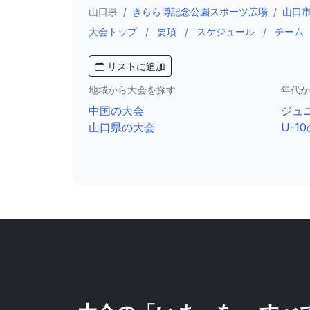
山口県
/
きらら博記念公園スポーツ広場
/
山口
大会トップ
/
要項
/
スケジュール
/
チーム
リストに追加
地域から大会を探す
年代か
中国の大会
ジュ
山口県の大会
U-1