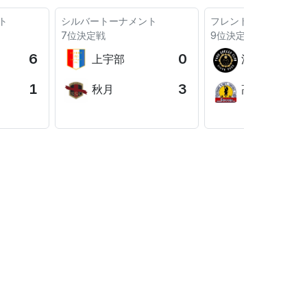
ト
シルバートーナメント
フレンドリートーナメ
7位決定戦
9位決定戦
6
0
上宇部
湯野
1
3
秋月
高陽