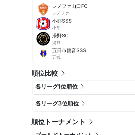
レノファ山口FC
レノファ
小郡SSS
小郡
湯野SC
湯野
五日市観音SSS
五観
順位比較
各リーグ1位順位
各リーグ3位順位
順位トーナメント