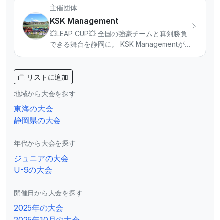
主催団体
KSK Management
💥LEAP CUP💥 全国の強豪チームと真剣勝負
できる舞台を静岡に。 KSK Managementが
主催する「LEAP CUP」は、小学生年代（U-
11・U-12）を対象に完全招待制で開催するハ
イレベル大会です。 本大会はサッカーアパレ
リストに追加
ルブランド DalPonte 協賛のもと運営。 U-
地域から大会を探す
11・U-12それぞれ年1回開催し、これまでに累
計100チーム以上、2000名を超える選手たち
東海の大会
が参加。 関東からはトリアネーロ町田、関西
静岡県の大会
からは西宮SSなど、全国屈指の強豪チームが
集結し、普段なかなか経験できない高強度の
年代から大会を探す
試合環境を提供します。 「勝つ」だけでなく
ジュニアの大会
✔ 判断力 ✔ 戦う姿勢 ✔ チームで闘う力 を育
むことを目的に、選手一人ひとりの成長にフ
U-9の大会
ォーカスします。 静岡から全国へ。 この大
会から未来のスターが生まれる！！ 📣大会情
開催日から大会を探す
報はInstagramで発信中！ フォロー＆大会参
2025年の大会
加希望はDMからお気軽にご連絡ください。
2025年10月の大会