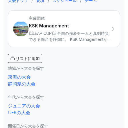
大会トップ
/
要項
/
スケジュール
/
チーム
主催団体
KSK Management
💥LEAP CUP💥 全国の強豪チームと真剣勝負
できる舞台を静岡に。 KSK Managementが
主催する「LEAP CUP」は、小学生年代（U-
11・U-12）を対象に完全招待制で開催するハ
イレベル大会です。 本大会はサッカーアパレ
リストに追加
ルブランド DalPonte 協賛のもと運営。 U-
地域から大会を探す
11・U-12それぞれ年1回開催し、これまでに累
計100チーム以上、2000名を超える選手たち
東海の大会
が参加。 関東からはトリアネーロ町田、関西
静岡県の大会
からは西宮SSなど、全国屈指の強豪チームが
集結し、普段なかなか経験できない高強度の
年代から大会を探す
試合環境を提供します。 「勝つ」だけでなく
ジュニアの大会
✔ 判断力 ✔ 戦う姿勢 ✔ チームで闘う力 を育
むことを目的に、選手一人ひとりの成長にフ
U-9の大会
ォーカスします。 静岡から全国へ。 この大
会から未来のスターが生まれる！！ 📣大会情
開催日から大会を探す