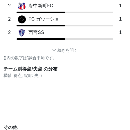
2
1
府中新町FC
2
1
FC ガウーショ
2
1
西宮SS
続きを開く
()内の数字は1試合平均です。
チーム別得点/失点 の分布
横軸: 得点, 縦軸: 失点
その他