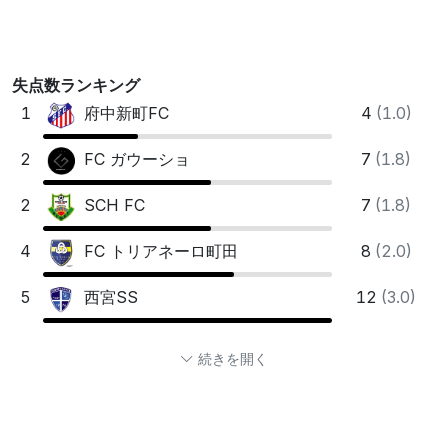
失点数ランキング
1
4
(1.0)
府中新町FC
2
7
(1.8)
FC ガウーショ
2
7
(1.8)
SCH FC
4
8
(2.0)
FC トリアネーロ町田
5
12
(3.0)
西宮SS
続きを開く