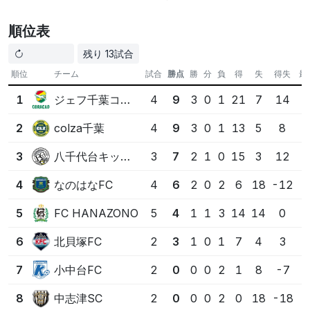
ねており、今後の直接対決での立て直しが不可欠です。注
目は第7節の
colza千葉
対
八千代台キッカーズ
、ここで首位
順位表
争いの地図は大きく塗り替えられるでしょう。一方で
中志
津SC
は2試合で18失点と苦しい状況ですが、若いチームら
残り 13試合
しい学びの時間と捉えたいところ。試合はまだ半分が終わ
順位
チーム
試合
勝点
勝
分
負
得
失
得失
最
ったところ、残りの舞台で誰が物語の主役になるか、耳を
ジェフ千葉コラソン
1
4
9
3
0
1
21
7
14
澄ませて見守りたいところです。
colza千葉
2
4
9
3
0
1
13
5
8
首位は混戦：
ジェフ千葉コラソン
と
colza千葉
が勝ち
点9、
八千代台キッカーズ
が猛追
八千代台キッカーズ
3
3
7
2
1
0
15
3
12
注目対戦：第7節
colza千葉
vs
八千代台キッカーズ
が天秤を左右
なのはなFC
4
4
6
2
0
2
6
18
-12
防守の明暗：
中志津SC
の失点の多さと、
八千代台キッ
FC HANAZONO
5
5
4
1
1
3
14
14
0
カーズ
の得点力が鍵
北貝塚FC
6
2
3
1
0
1
7
4
3
この情報はAIによって生成されたものであり、必ずしも正確である
とは限りません
小中台FC
7
2
0
0
0
2
1
8
-7
担当: ラジオ風の語り部
6/20 12:8更新, 549文字
中志津SC
8
2
0
0
0
2
0
18
-18
AI解説について