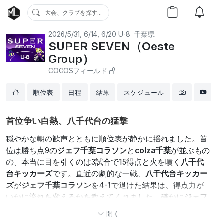
大会、クラブを探す...
2026/5/31, 6/14, 6/20
U-8
千葉県
SUPER SEVEN（Oeste
Group）
COCOSフィールド
順位表
日程
結果
スケジュール
首位争い白熱、八千代台の猛撃
穏やかな朝の歓声とともに順位表が静かに揺れました。首
位は勝ち点9の
ジェフ千葉コラソン
と
colza千葉
が並ぶもの
の、本当に目を引くのは3試合で15得点と火を噴く
八千代
台キッカーズ
です。直近の劇的な一戦、
八千代台キッカー
ズ
が
ジェフ千葉コラソン
を4-1で退けた結果は、得点力が
いかに流れを変えるかを教えてくれました。確かに
ジェフ
千葉コラソン
は総得点21と数字は華やかですが、失点も重
開く