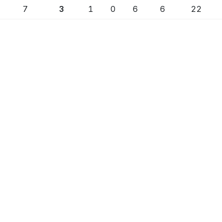
7
3
1
0
6
6
22