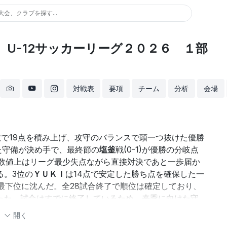
大会、クラブを探す...
U-12サッカーリーグ２０２６ １部
対戦表
要項
チーム
分析
会場
敗で19点を積み上げ、攻守のバランスで頭一つ抜けた優勝
た守備が決め手で、最終節の
塩釜
戦(0-1)が優勝の分岐点
と数値上はリーグ最少失点ながら直接対決であと一歩届か
る。3位の
ＹＵＫＩ
は14点で安定した勝ち点を確保した一
最下位に沈んだ。全28試合終了で順位は確定しており、
った。試合はすでに終了しているため、来季に向けた守
開く