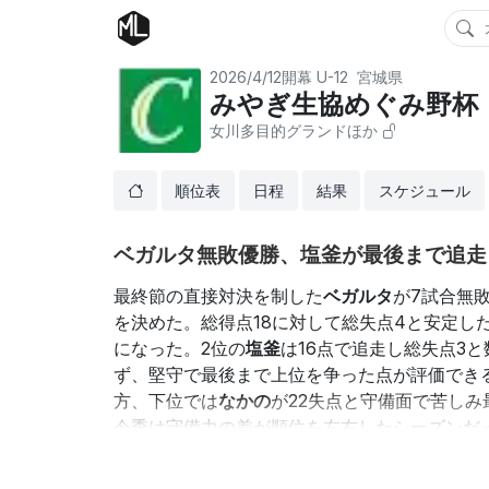
2026/4/12開幕
U-12
宮城県
みやぎ生協めぐみ野杯 
女川多目的グランドほか
順位表
日程
結果
スケジュール
ベガルタ無敗優勝、塩釜が最後まで追走
最終節の直接対決を制した
ベガルタ
が7試合無
を決めた。総得点18に対して総失点4と安定し
になった。2位の
塩釜
は16点で追走し総失点3
ず、堅守で最後まで上位を争った点が評価でき
方、下位では
なかの
が22失点と守備面で苦しみ
今季は守備力の差が順位を左右したシーズンだ
備改善が各チームの焦点となるだろう。