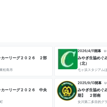
2026/4/11開幕
U
サッカーリーグ２０２６ ２部
みやぎ生協めぐみ
（北）
 東松島市
七ヶ浜スタジアムほか
2025/9/13開幕
U
サッカーリーグ２０２６ 中央
みやぎ生協めぐみ
期】 ２部南
町
女川第二多目的グラ