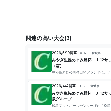
関連の高い大会(β)
2026/5/10開幕
U-12
宮城県
みやぎ生協めぐみ野杯 U-12
（南）
奥松島運動公園多目的グランドほか /
2026/4/4開幕
U-12
宮城県
みやぎ生協めぐみ野杯 U-12
泉グループ
松島フットボールセンターほか / 松島