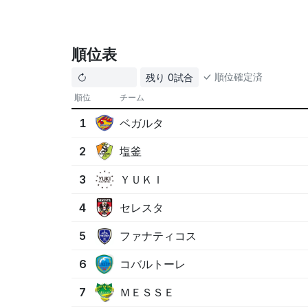
ポイント1:
ベガルタ
は無敗で優勝、失点4
ポイント2:
塩釜
は失点3と守備は最良だが
ポイント3:
なかの
は22失点と守備崩壊が
順位表
この情報はAIによって生成されたものであり、必ずし
順位確定済
残り 0試合
順位
チーム
ベガルタ
1
塩釜
2
ＹＵＫＩ
3
セレスタ
4
ファナティコス
5
コバルトーレ
6
ＭＥＳＳＥ
7