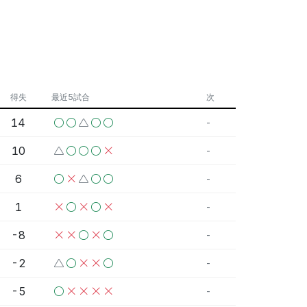
得失
最近5試合
次
14
-
10
-
6
-
1
-
-8
-
-2
-
-5
-