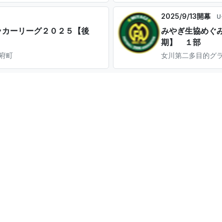
2025/9/13開幕
U
サッカーリーグ２０２５【後
みやぎ生協めぐみ
期】 １部
利府町
女川第二多目的グラ