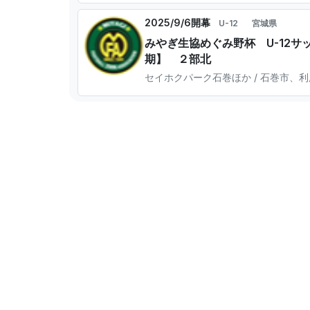
2025/9/6開幕
U-12
宮城県
みやぎ生協めぐみ野杯 U-12
期】 ２部北
セイホクパーク石巻ほか / 石巻市、