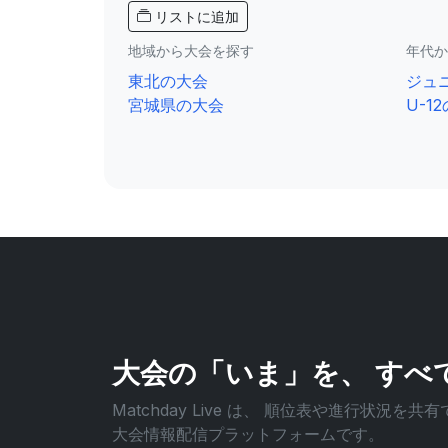
リストに追加
地域から大会を探す
年代か
東北の大会
ジュ
宮城県の大会
U-1
大会の「いま」を、
すべ
Matchday Live は、
順位表や進行状況を共有
大会情報配信プラットフォームです。