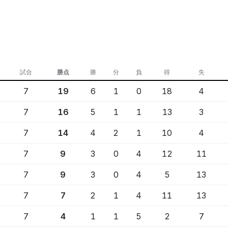
の守備が優位性をもたらした。
直接対決で惜敗し2位に。
響き最下位、得点力向上が急務。
も正確であるとは限りません
担当: 鋭い考察で評判の解説者
6/7 18:51更新, 452文字
試合
勝点
勝
分
負
得
失
AI解説について
7
19
6
1
0
18
4
解説を更新
7
16
5
1
1
13
3
7
14
4
2
1
10
4
7
9
3
0
4
12
11
7
9
3
0
4
5
13
7
7
2
1
4
11
13
7
4
1
1
5
2
7