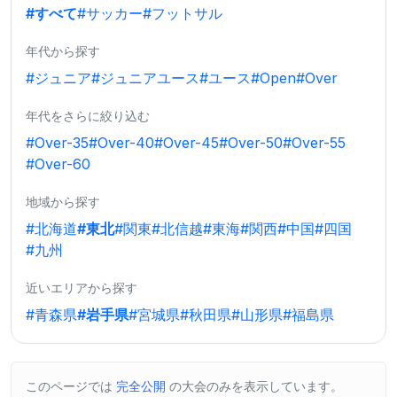
#すべて
#サッカー
#フットサル
年代から探す
#ジュニア
#ジュニアユース
#ユース
#Open
#Over
年代をさらに絞り込む
#Over-35
#Over-40
#Over-45
#Over-50
#Over-55
#Over-60
地域から探す
#北海道
#東北
#関東
#北信越
#東海
#関西
#中国
#四国
#九州
近いエリアから探す
#青森県
#岩手県
#宮城県
#秋田県
#山形県
#福島県
このページでは
完全公開
の大会のみを表示しています。