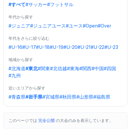
#すべて
#サッカー
#フットサル
年代から探す
#ジュニア
#ジュニアユース
#ユース
#Open
#Over
年代をさらに絞り込む
#U-16
#U-17
#U-18
#U-19
#U-20
#U-21
#U-22
#U-23
地域から探す
#北海道
#東北
#関東
#北信越
#東海
#関西
#中国
#四国
#九州
近いエリアから探す
#青森県
#岩手県
#宮城県
#秋田県
#山形県
#福島県
このページでは
完全公開
の大会のみを表示しています。