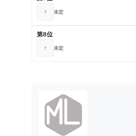
未定
第8位
未定