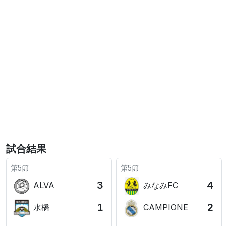
試合結果
第5節
第5節
3
4
ALVA
みなみFC
1
2
水橋
CAMPIONE