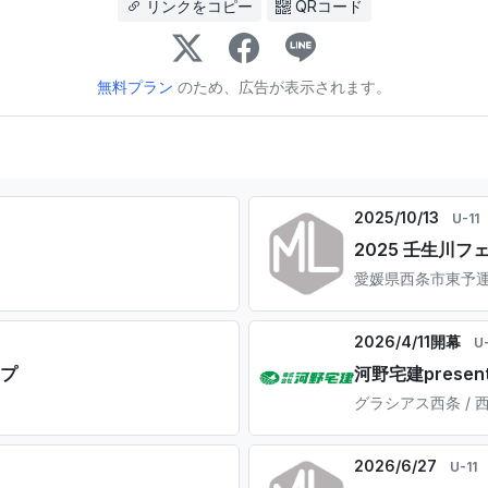
リンクをコピー
QRコード
無料プラン
のため、広告が表示されます。
2025/10/13
U-11
2025 壬生川フェ
愛媛県西条市東予運
2026/4/11開幕
U
ップ
河野宅建present
グラシアス西条 / 
2026/6/27
U-11