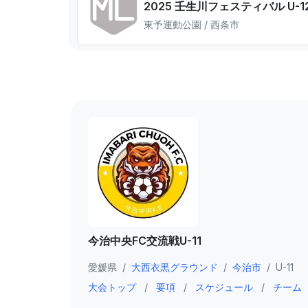
2025 壬生川フェスティバル U-1
東予運動公園 / 西条市
今治中央FC交流戦U-11
愛媛県
/
大西衣黒グラウンド
/
今治市
/
U-11
大会トップ
/
要項
/
スケジュール
/
チーム