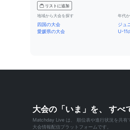
リストに追加
地域から大会を探す
年代か
四国の大会
ジュ
愛媛県の大会
U-1
大会の「いま」を、
すべ
Matchday Live は、
順位表や進行状況を共有
大会情報配信プラットフォームです。