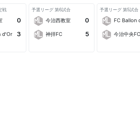
定戦
予選リーグ
第6試合
予選リーグ
第5試合
0
0
室
今治西教室
FC Ballon 
3
5
 d'Or
神拝FC
今治中央F