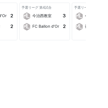
予選リーグ
第4試合
予選リーグ
第3試合
2
3
d'Or
今治西教室
今治中央FC
2
2
C
FC Ballon d'Or
神拝FC