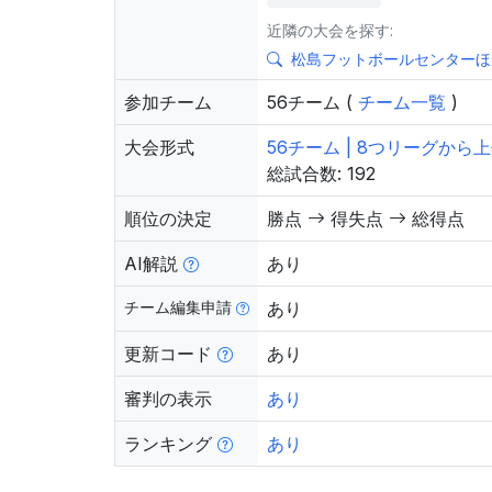
近隣の大会を探す:
松島フットボールセンターほ
参加チーム
56チーム (
チーム一覧
)
大会形式
56チーム | 8つリーグから
総試合数: 192
順位の決定
勝点
得失点
総得点
AI解説
あり
チーム編集申請
あり
更新コード
あり
審判の表示
あり
ランキング
あり