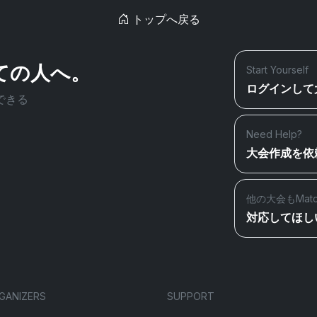
トップへ戻る
ての人へ。
Start Yourself
ログインして
できる
Need Help?
大会作成を依
他の大会もMat
対応してほし
GANIZERS
SUPPORT