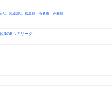
か
宮城県
松島町、石巻市、色麻町
上位3の8つのリーグ