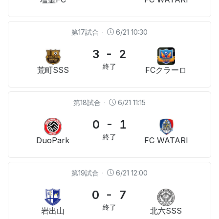
第17試合
·
6/21 10:30
3 - 2
終了
荒町SSS
FCクラーロ
第18試合
·
6/21 11:15
0 - 1
終了
DuoPark
FC WATARI
第19試合
·
6/21 12:00
0 - 7
終了
岩出山
北六SSS