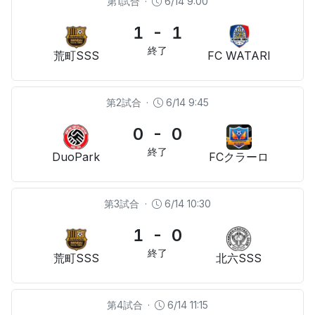
第1試合
·
6/14 9:00
1 - 1
終了
荒町SSS
FC WATARI
第2試合
·
6/14 9:45
0 - 0
終了
DuoPark
FCクラーロ
第3試合
·
6/14 10:30
1 - 0
終了
荒町SSS
北六SSS
第4試合
·
6/14 11:15