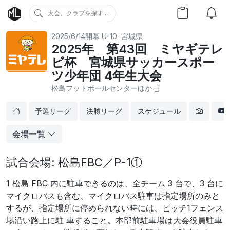
大会、クラブを探す...
2025/6/14開幕
U-10
宮城県
2025年 第43回 ミヤギテレ
ビ杯 宮城県サッカースポー
ツ少年団 4年生大会
松島フットボールセンターほか
予選リーグ
決勝リーグ
スケジュール
会場一覧
試合会場: 松島FBC／P-1①
1 松島 FBC 内に駐車できるのは、全チーム 3 台で、3 台に
マイクロバスも含む、マイクロバス駐車は指定場所のみと
するが、指定場所に停められない時には、ピッチ1フェンス
場沿い路上に駐 車すること。本部前駐車場は大会役員駐車