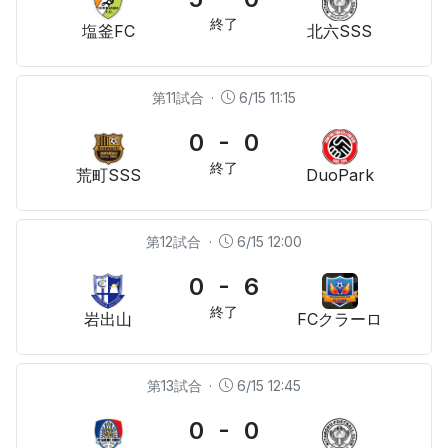
終了
塩釜FC
北六SSS
第11試合
·
6/15 11:15
0 - 0
終了
荒町SSS
DuoPark
第12試合
·
6/15 12:00
0 - 6
終了
岩出山
FCクラーロ
第13試合
·
6/15 12:45
0 - 0