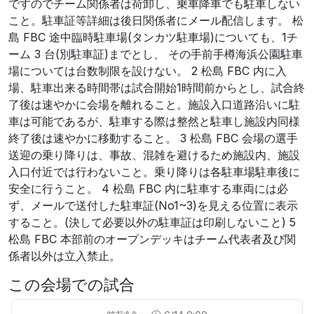
ですのでチーム関係者は荷卸し、乗車降車でも駐車しない
こと。駐車証等詳細は後日関係者にメール配信します。 松
島 FBC 途中臨時駐車場(タンカツ駐車場)についても、1チ
ーム 3 台(別駐車証)までとし、 その手前手樽海浜公園駐車
場については台数制限を設けない。 2 松島 FBC 内に入
場、駐車出来る時間帯は試合開始1時間前からとし、試合終
了後は速やかに会場を離れること。施設入口道路沿いに駐
車は可能であるが、駐車する際は整然と駐車し施設内同様
終了後は速やかに移動すること。 3 松島 FBC 会場の選手
送迎の乗り降りは、事故、混雑を避けるため施設内、施設
入口付近では行わないこと。乗り降りは各駐車場駐車後に
安全に行うこと。 4 松島 FBC 内に駐車する車両には必
ず、メールで送付した駐車証(No1~3)を見える位置に表示
すること。(決して必要以外の駐車証は印刷しないこと) 5
松島 FBC 本部前のオープンデッキはチーム代表者及び関
係者以外は立入禁止。
この会場での試合