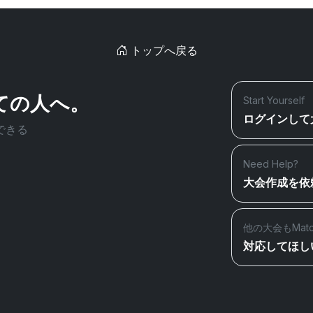
トップへ戻る
ての人へ。
Start Yourself
ログインして
できる
Need Help?
大会作成を依
他の大会もMat
対応してほし