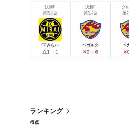
決勝F
決勝F
グル
第2試合
第1試合
第
FCみらい
ベガルタ
ベ
△
1 - 1
✕
0 - 6
✕
ランキング
得点