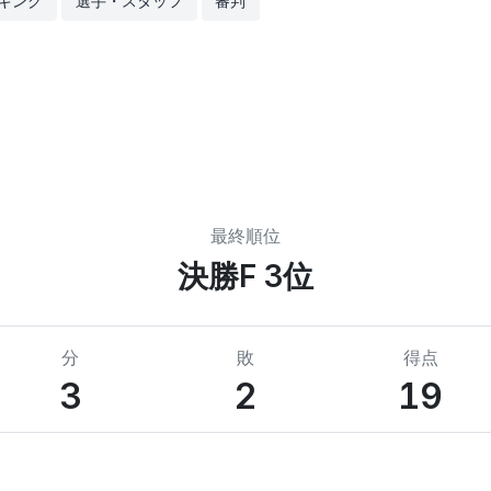
キング
選手・スタッフ
審判
最終順位
決勝F 3位
分
敗
得点
3
2
19