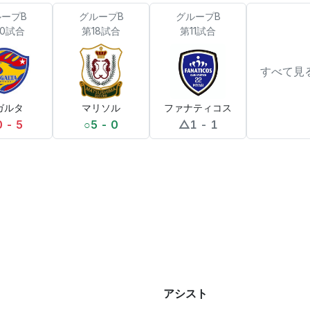
ープB
グループB
グループB
20試合
第18試合
第11試合
すべて見
ガルタ
マリソル
ファナティコス
0 - 5
○
5 - 0
△
1 - 1
アシスト