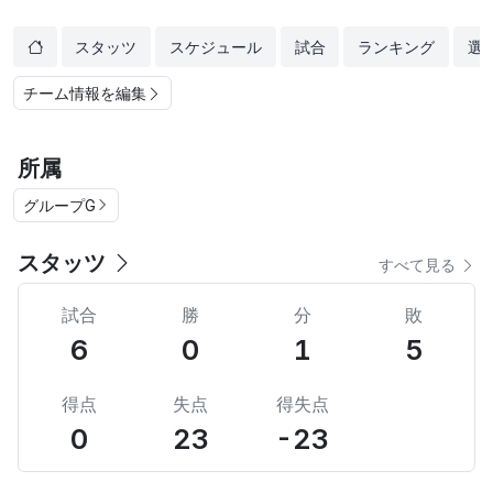
スタッツ
スケジュール
試合
ランキング
選
チーム情報を編集
所属
グループG
スタッツ
すべて見る
試合
勝
分
敗
6
0
1
5
得点
失点
得失点
0
23
-23