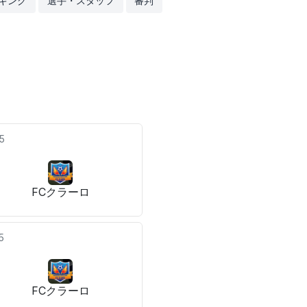
キング
選手・スタッフ
審判
5
FCクラーロ
5
FCクラーロ