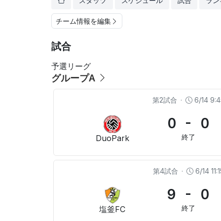
スタッツ
スケジュール
試合
ラン
チーム情報を編集
試合
予選リーグ
グループA
第2試合
·
6/14 9:4
0 - 0
終了
DuoPark
第4試合
·
6/14 11:1
9 - 0
終了
塩釜FC