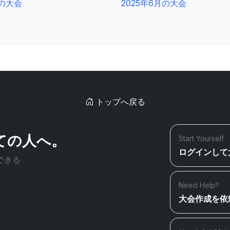
0の大会
2025年6月の大会
トップへ戻る
ての人へ。
Start Yourself
ログインして
できる
Need Help?
大会作成を依