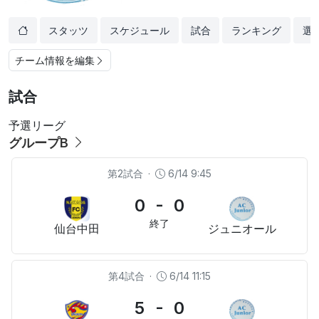
スタッツ
スケジュール
試合
ランキング
選
チーム情報を編集
試合
予選リーグ
グループB
第2試合
·
6/14 9:45
0 - 0
終了
仙台中田
ジュニオール
第4試合
·
6/14 11:15
5 - 0