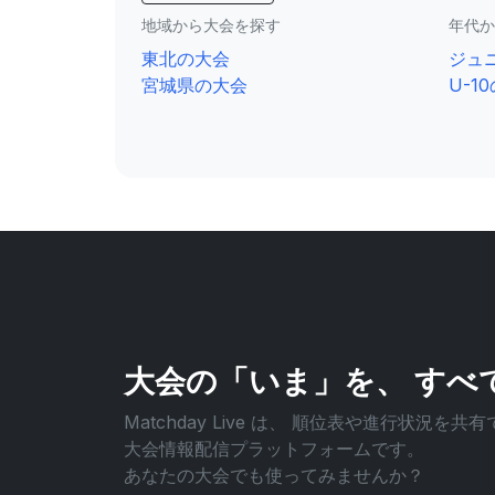
地域から大会を探す
年代か
東北の大会
ジュ
宮城県の大会
U-1
大会の「いま」を、
すべ
Matchday Live は、
順位表や進行状況を共有
大会情報配信プラットフォームです。
あなたの大会でも使ってみませんか？