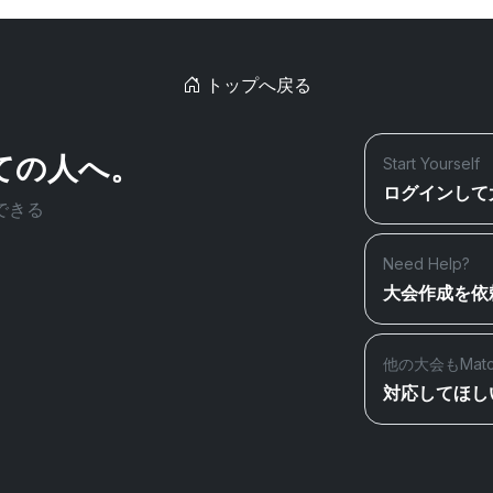
トップへ戻る
ての人へ。
Start Yourself
ログインして
できる
Need Help?
大会作成を依
他の大会もMat
対応してほし