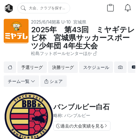
大会、クラブを探す...
2025/6/14開幕
U-10
宮城県
2025年 第43回 ミヤギテレ
ビ杯 宮城県サッカースポー
ツ少年団 4年生大会
松島フットボールセンターほか
予選リーグ
決勝リーグ
スケジュール
チーム一覧
シェア
バンブルビー白石
略称: バンブルビー
過去の大会実績を見る