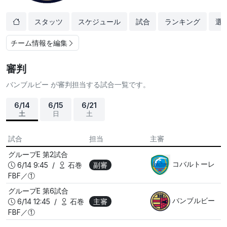
スタッツ
スケジュール
試合
ランキング
選
チーム情報を編集
審判
バンブルビー が審判担当する試合一覧です。
6/14
6/15
6/21
土
日
土
試合
担当
主審
グループE
第2試合
コバルトーレ
6/14 9:45 /
石巻
副審
FBF／①
グループE
第6試合
バンブルビー
6/14 12:45 /
石巻
主審
FBF／①