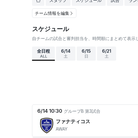
スタッツ
スケジュール
試合
ラン
チーム情報を編集
スケジュール
自チームの試合と審判担当を、時間順にまとめて表示
全日程
6/14
6/15
6/21
ALL
土
日
土
6/14 10:30
グループB
第3試合
ファナティコス
AWAY