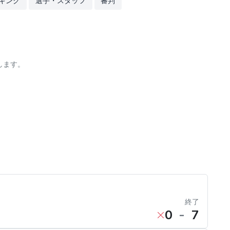
キング
選手・スタッフ
審判
します。
終了
0
-
7