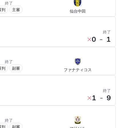
終了
審判
主審
仙台中田
終了
0
-
1
終了
審判
副審
ファナティコス
終了
1
-
9
終了
審判
副審