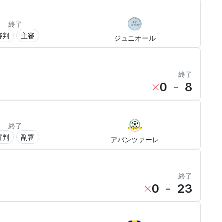
終了
審判
主審
ジュニオール
終了
0
-
8
終了
審判
副審
アバンツァーレ
終了
0
-
23