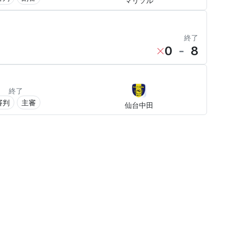
マリソル
終了
0
-
8
終了
審判
主審
仙台中田