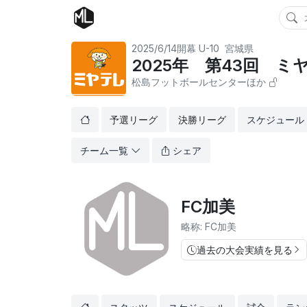
2025/6/14開幕
U-10
宮城県
2025年 第43回 
松島フットボールセンターほか
予選リーグ
決勝リーグ
スケジュール
チーム一覧
シェア
FC加美
略称: FC加美
過去の大会実績を見る