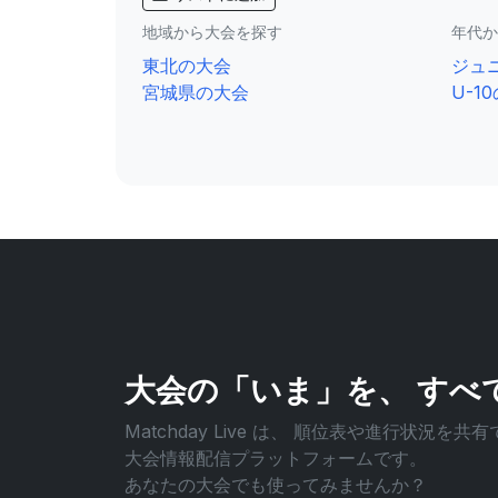
地域から大会を探す
年代か
東北の大会
ジュ
宮城県の大会
U-1
大会の「いま」を、
すべ
Matchday Live は、
順位表や進行状況を共有
大会情報配信プラットフォームです。
あなたの大会でも使ってみませんか？