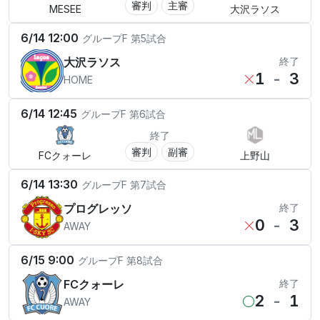
審判
主審
MESEE
大沢ラソス
6/14 12:00
グループF
第5試合
大沢ラソス
終了
1
-
3
HOME
6/14 12:45
グループF
第6試合
終了
審判
副審
FCクォーレ
上野山
6/14 13:30
グループF
第7試合
プログレッソ
終了
0
-
3
AWAY
6/15 9:00
グループF
第8試合
FCクォーレ
終了
2
-
1
AWAY