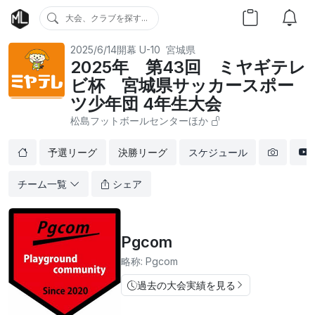
大会、クラブを探す...
2025/6/14開幕
U-10
宮城県
2025年 第43回 ミヤギテレ
ビ杯 宮城県サッカースポー
ツ少年団 4年生大会
松島フットボールセンターほか
予選リーグ
決勝リーグ
スケジュール
チーム一覧
シェア
Pgcom
略称: Pgcom
過去の大会実績を見る