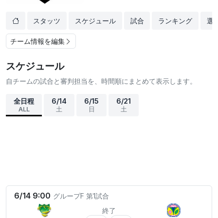
スタッツ
スケジュール
試合
ランキング
選
チーム情報を編集
スケジュール
自チームの試合と審判担当を、時間順にまとめて表示します。
全日程
6/14
6/15
6/21
ALL
土
日
土
6/14 9:00
グループF
第1試合
終了