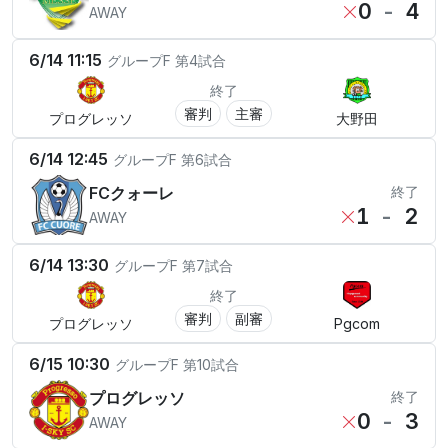
0
-
4
AWAY
6/14 11:15
グループF
第4試合
終了
審判
主審
プログレッソ
大野田
6/14 12:45
グループF
第6試合
FCクォーレ
終了
1
-
2
AWAY
6/14 13:30
グループF
第7試合
終了
審判
副審
プログレッソ
Pgcom
6/15 10:30
グループF
第10試合
プログレッソ
終了
0
-
3
AWAY