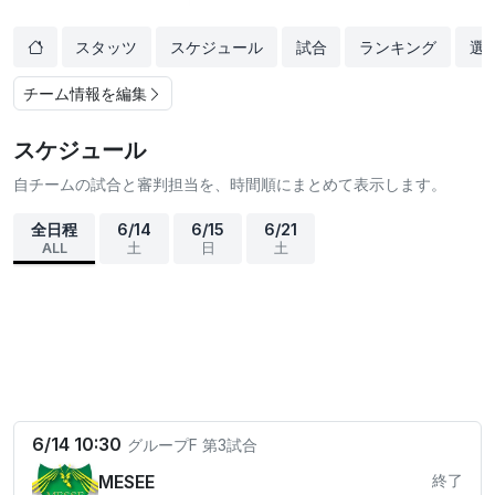
スタッツ
スケジュール
試合
ランキング
選
チーム情報を編集
スケジュール
自チームの試合と審判担当を、時間順にまとめて表示します。
全日程
6/14
6/15
6/21
ALL
土
日
土
6/14 10:30
グループF
第3試合
MESEE
終了