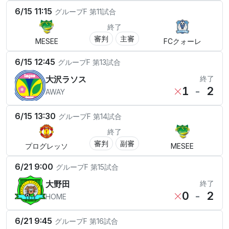
6/15 11:15
グループF
第11試合
終了
審判
主審
MESEE
FCクォーレ
6/15 12:45
グループF
第13試合
大沢ラソス
終了
1
-
2
AWAY
6/15 13:30
グループF
第14試合
終了
審判
副審
プログレッソ
MESEE
6/21 9:00
グループF
第15試合
大野田
終了
0
-
2
HOME
6/21 9:45
グループF
第16試合