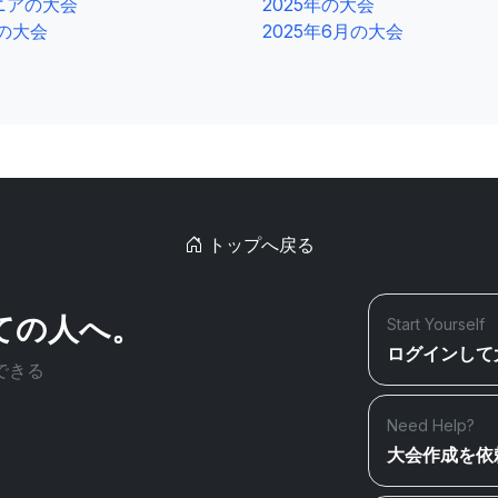
ニアの大会
2025年の大会
0の大会
2025年6月の大会
トップへ戻る
ての人へ。
Start Yourself
ログインして
できる
Need Help?
大会作成を依