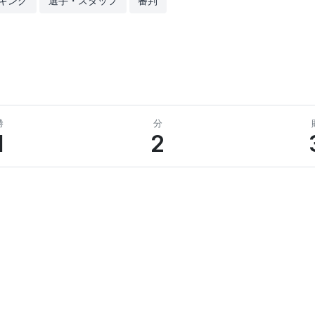
キング
選手・スタッフ
審判
勝
分
1
2