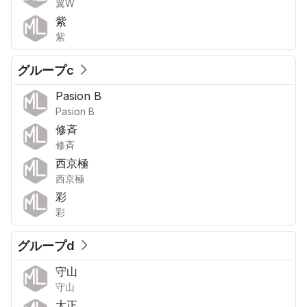
翼W
紫
紫
グループc
Pasion B
Pasion B
修斉
修斉
西京極
西京極
彩
彩
グループd
守山
守山
大正