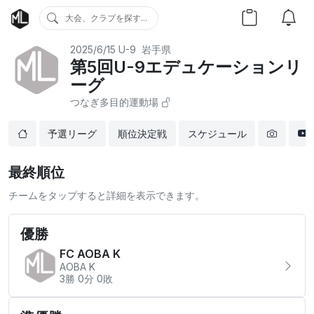
大会、クラブを探す...
2025/6/15
U-9
岩手県
第5回U-9エデュケーションリ
ーグ
つなぎ多目的運動場
予選リーグ
順位決定戦
スケジュール
最終順位
チームをタップすると詳細を表示できます。
優勝
FC AOBA K
AOBA K
3勝 0分 0敗