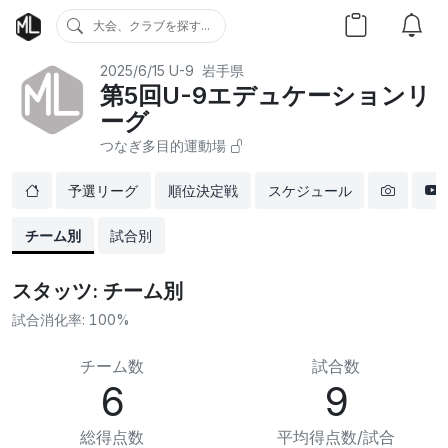
大会、クラブを探す...
2025/6/15
U-9
岩手県
第5回U-9エデュケーションリ
ーグ
つなぎ多目的運動場
予選リーグ
順位決定戦
スケジュール
チーム別
試合別
スタッツ: チーム別
試合消化率:
100%
チーム数
試合数
6
9
総得点数
平均得点数/試合