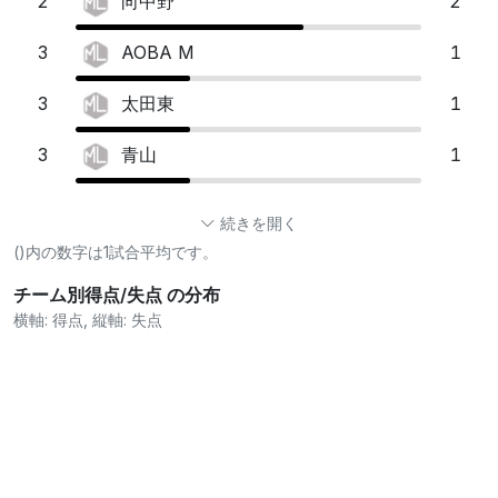
2
2
向中野
3
1
AOBA M
3
1
太田東
3
1
青山
続きを開く
()内の数字は1試合平均です。
チーム別得点/失点 の分布
横軸: 得点, 縦軸: 失点