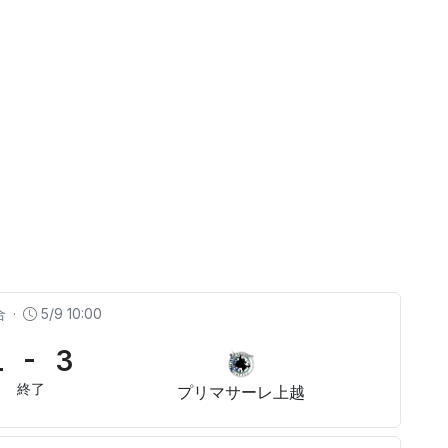
合
·
5/9 10:00
1 - 3
終了
プリマサーレ上越