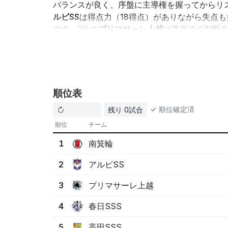
バランスが良く、序盤に主導権を握ってからリ
ルビSS
は得点力（18得点）がありながら失点
です。3位の
プリマサーレ上越
は要所での判断力
存在感を示せるでしょう。最下位の
高田SSS
は
修正で改善余地は大きいです。残り試合はなく
導権獲得と後半の守備管理が勝敗を左右するキ
ポイント1:
南箕輪
は序盤に主導権を握り、
順位表
ポイント2:
アルビSS
は得点力がありながら
順位確定済
ポイント3:
残り 0試合
プリマサーレ上越
は勝負所での
順位
チーム
この情報はAIによって生成されたものであり、必ずし
南箕輪
1
アルビSS
2
プリマサーレ上越
3
春日SSS
4
高田SSS
5