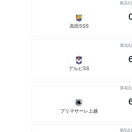
第2試
高田SSS
第3試
アルビSS
第4試
プリマサーレ上越
第5試