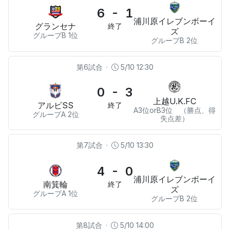
6 - 1
浦川原イレブンボーイ
グランセナ
終了
ズ
グループB 1位
グループB 2位
第6試合
·
5/10 12:30
0 - 3
上越U.K.FC
アルビSS
終了
A3位orB3位 （勝点、得
グループA 2位
失点差）
第7試合
·
5/10 13:30
4 - 0
浦川原イレブンボーイ
南箕輪
終了
ズ
グループA 1位
グループB 2位
第8試合
·
5/10 14:00