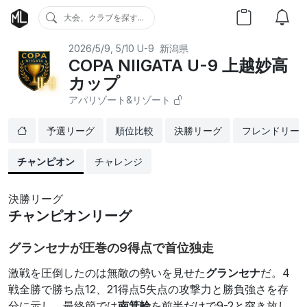
大会、クラブを探す...
2026/5/9, 5/10
U-9
新潟県
COPA NIIGATA U-9 上越妙高
カップ
アパリゾート&リゾート
予選リーグ
順位比較
決勝リーグ
フレンドリー
チャンピオン
チャレンジ
決勝リーグ
チャンピオンリーグ
グランセナが圧巻の9得点で首位独走
激戦を圧倒したのは無敵の勢いを見せた
グランセナ
だ。4
戦全勝で勝ち点12、21得点5失点の攻撃力と勝負強さを存
分に示し、最終節では
南箕輪
を前半だけで9-2と突き放し