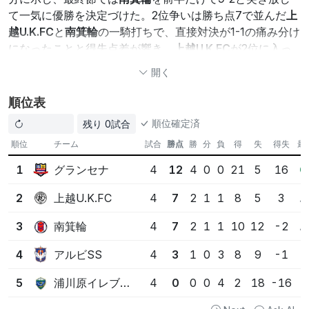
て一気に優勝を決定づけた。2位争いは勝ち点7で並んだ
上
越U.K.FC
と
南箕輪
の一騎打ちで、直接対決が1-1の痛み分け
になったことと得失点差が響き、
上越U.K.FC
が2位に入っ
た。
浦川原イレブンボーイズ
は苦しい結果が続いたが最後
開く
まで諦めない姿勢を見せ、全試合終了で順位が確定。大会
を通じて光ったのは、決定力と最後まで諦めない執念が勝
順位表
敗を分けたということだ。
順位確定済
残り 0試合
グランセナ
: 無敗4連勝、21得点の攻撃力が決定打
順位
チーム
試合
勝点
勝
分
負
得
失
得失
最
上越U.K.FC vs 南箕輪
: 直接対決の引き分けが2位争い
グランセナ
1
4
12
4
0
0
21
5
16
を左右
浦川原イレブンボーイズ
: 苦戦の中でも諦めない姿勢
上越U.K.FC
2
4
7
2
1
1
8
5
3
が印象的
南箕輪
3
4
7
2
1
1
10
12
-2
この情報はAIによって生成されたものであり、必ずしも正確である
とは限りません
アルビSS
4
4
3
1
0
3
8
9
-1
担当: 熱狂的な熱い解説者
5/10 15:21更新, 392文字
浦川原イレブンボーイズ
5
4
0
0
0
4
2
18
-16
AI解説について