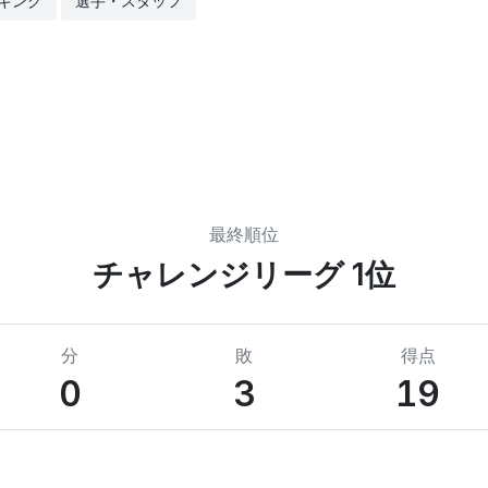
キング
選手・スタッフ
最終順位
チャレンジリーグ 1位
分
敗
得点
0
3
19