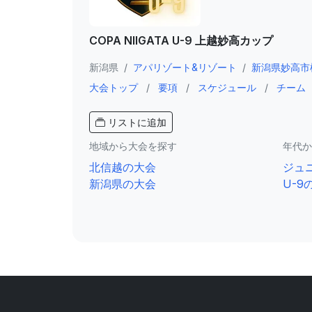
COPA NIIGATA U-9 上越妙高カップ
新潟県
/
アパリゾート&リゾート
/
新潟県妙高市桶
大会トップ
/
要項
/
スケジュール
/
チーム
リストに追加
地域から大会を探す
年代か
北信越の大会
ジュ
新潟県の大会
U-9