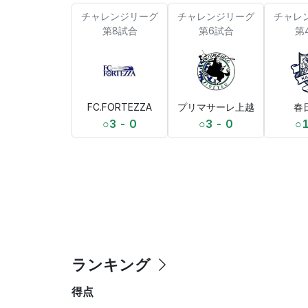
チャレンジリーグ
チャレンジリーグ
チャレ
第8試合
第6試合
第
FC.FORTEZZA
プリマサーレ上越
春
○
3 - 0
○
3 - 0
○
1
ランキング
得点