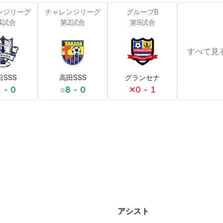
ンジリーグ
チャレンジリーグ
グループB
4試合
第2試合
第9試合
すべて見
日SSS
高田SSS
グランセナ
 - 0
○
8 - 0
✕
0 - 1
アシスト