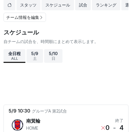
スタッツ
スケジュール
試合
ランキング
選
チーム情報を編集
スケジュール
自チームの試合を、時間順にまとめて表示します。
全日程
5/9
5/10
ALL
土
日
5/9 10:30
グループA
第2試合
南箕輪
終了
0
-
4
HOME