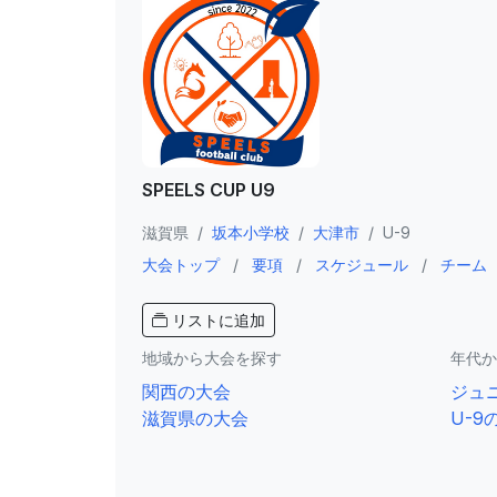
SPEELS CUP U9
滋賀県
/
坂本小学校
/
大津市
/
U-9
大会トップ
/
要項
/
スケジュール
/
チーム
リストに追加
地域から大会を探す
年代か
関西の大会
ジュ
滋賀県の大会
U-9