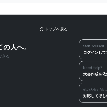
トップへ戻る
ての人へ。
Start Yourself
ログインして
できる
Need Help?
大会作成を依
他の大会もMat
対応してほし