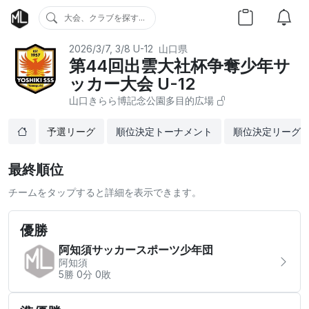
大会、クラブを探す...
2026/3/7, 3/8
U-12
山口県
第44回出雲大社杯争奪少年サ
ッカー大会 U-12
山口きらら博記念公園多目的広場
予選リーグ
順位決定トーナメント
順位決定リーグ
最終順位
チームをタップすると詳細を表示できます。
優勝
阿知須サッカースポーツ少年団
阿知須
5勝 0分 0敗