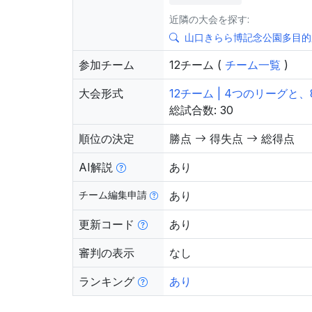
近隣の大会を探す:
山口きらら博記念公園多目的
参加チーム
12チーム (
チーム一覧
)
大会形式
12チーム | 4つのリーグ
総試合数: 30
順位の決定
勝点
得失点
総得点
AI解説
あり
チーム編集申請
あり
更新コード
あり
審判の表示
なし
ランキング
あり