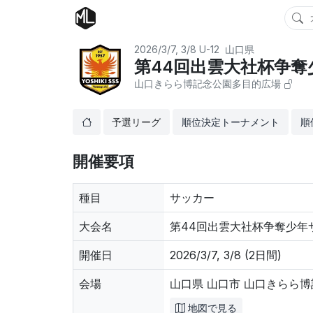
2026/3/7, 3/8
U-12
山口県
第44回出雲大社杯争奪少
山口きらら博記念公園多目的広場
予選リーグ
順位決定トーナメント
順
開催要項
種目
サッカー
大会名
第44回出雲大社杯争奪少年サ
開催日
2026/3/7, 3/8 (2日間)
会場
山口県 山口市 山口きらら
地図で見る