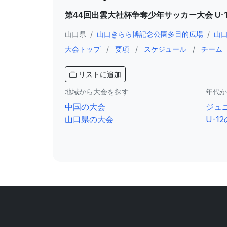
第44回出雲大社杯争奪少年サッカー大会 U-1
山口県
/
山口きらら博記念公園多目的広場
/
山
大会トップ
/
要項
/
スケジュール
/
チーム
リストに追加
地域から大会を探す
年代か
中国の大会
ジュ
山口県の大会
U-1