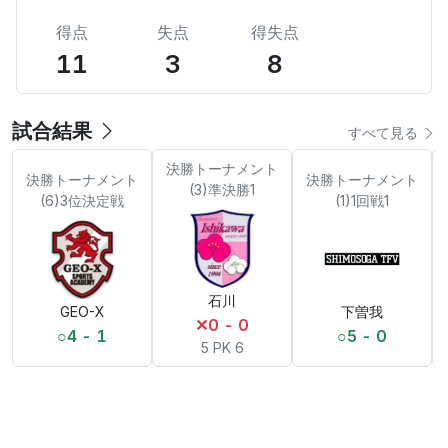
得点
失点
得失点
11
3
8
試合結果
すべて見る
決勝トーナメント
決勝トーナメント
決勝トーナメント
(3)準決勝1
(6)3位決定戦
(1)1回戦1
石川
GEO-X
下曽我
✕
0 - 0
○
4 - 1
○
5 - 0
5 PK 6