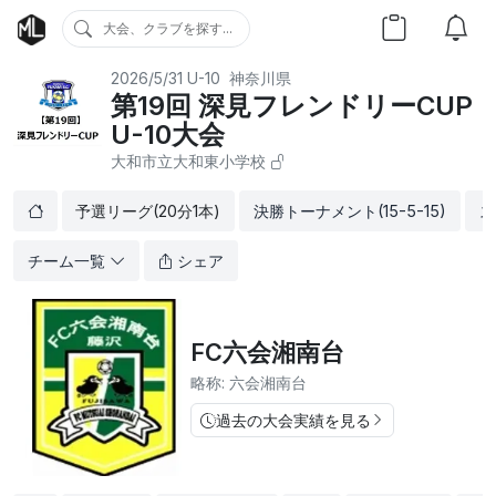
大会、クラブを探す...
2026/5/31
U-10
神奈川県
第19回 深見フレンドリーCUP
U-10大会
大和市立大和東小学校
予選リーグ(20分1本)
決勝トーナメント(15-5-15)
ス
チーム一覧
シェア
FC六会湘南台
略称: 六会湘南台
過去の大会実績を見る