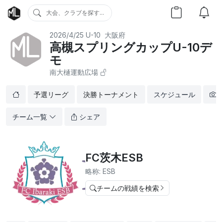
大会、クラブを探す...
2026/4/25
U-10
大阪府
高槻スプリングカップU-10デ
モ
南大樋運動広場
予選リーグ
決勝トーナメント
スケジュール
チーム一覧
シェア
FC茨木ESB
略称: ESB
チームの戦績を検索