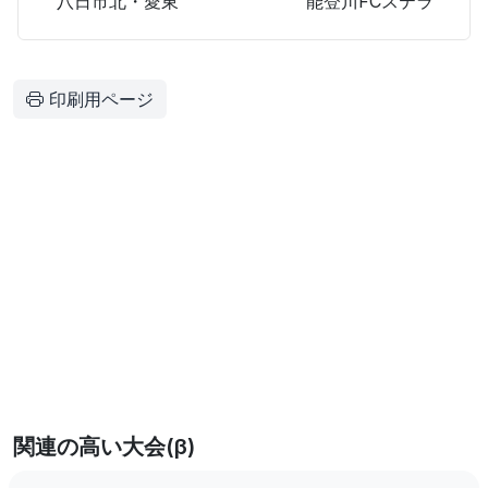
八日市北・愛東
能登川FCステラ
印刷用ページ
関連の高い大会(β)