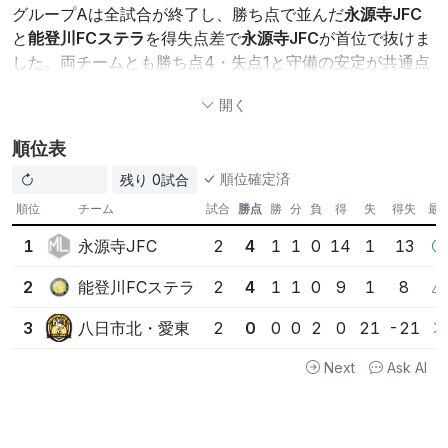
グループAは全試合が終了し、勝ち点で並んだ
永源寺JFC
と
能登川FCステラ
を得失点差で
永源寺JFC
が首位で抜けま
した。両チームとも勝ち点4・失点1と守備の安定が共通点
ですが、
永源寺JFC
は八日市北・愛東を13-0で一蹴した攻
開く
撃力が決め手になりました。一方の
能登川FCステラ
も八日
市北・愛東に8-0と大勝しており、得点力は高いものの得
順位表
失点差で一歩及ばず。注目すべきは大会を通じて得点が前
順位確定済
残り 0試合
半に集中し、いずれの試合も後半は無得点だった点で、後
半の戦術調整や体力管理が今後のトーナメントではカギを
順位
チーム
試合
勝点
勝
分
負
得
失
得失
最
握ります。最下位の
八日市北・愛東
は3試合で0得点・21失
永源寺JFC
1
2
4
1
1
0
14
1
13
点と苦しい結果ですが、若い選手たちにとっては守備の見
直しと攻撃の形作りが求められます。順位は確定してお
能登川FCステラ
2
2
4
1
1
0
9
1
8
り、準決勝などノックアウト戦では失点を抑えるチームが
有利になるため、両上位は守備の継続と一発の得点力が焦
八日市北・愛東
3
2
0
0
0
2
0
21
-21
点になります。
Next
Ask AI
ポイント1:
永源寺JFC
が得失点差(+13)で首位通過、勝
ち点は
能登川FCステラ
と並ぶ。
ポイント2: 両上位は失点1で守備が機能。ただし得点