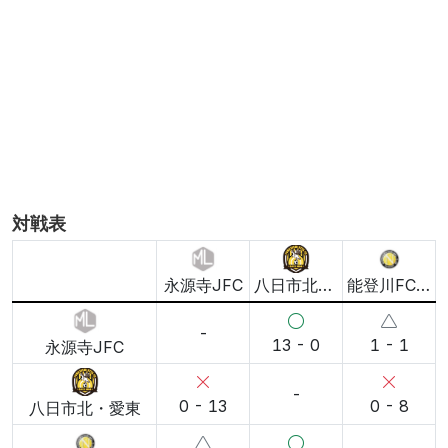
は主に前半に集中しており、後半の対応が課題。
ポイント3:
八日市北・愛東
は0得点・21失点と厳しい
が、守備立て直しが成長の出発点。
この情報はAIによって生成されたものであり、必ずしも正確である
とは限りません
担当: 鋭い考察で評判の解説者
5/24 12:10更新, 602文字
AI解説について
解説を更新
対戦表
永源寺JFC
八日市北・愛東
能登川FCステラ
-
13 - 0
1 - 1
永源寺JFC
-
0 - 13
0 - 8
八日市北・愛東