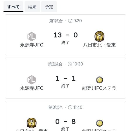
すべて
結果
予定
第1試合
·
9:20
13 - 0
終了
永源寺JFC
八日市北・愛東
第2試合
·
10:30
1 - 1
終了
永源寺JFC
能登川FCステラ
第3試合
·
11:40
0 - 8
終了