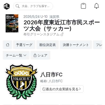
大会、クラブを探す...
2026/5/24
U-10
滋賀県
2026年度東近江市市民スポー
ツ大会（サッカー)
布引グリーンスタジアム
予選リーグ
順位決定表
決勝トーナメント
フレ
チーム一覧
シェア
八日市FC
略称: 八日市FC
過去の大会実績を見る