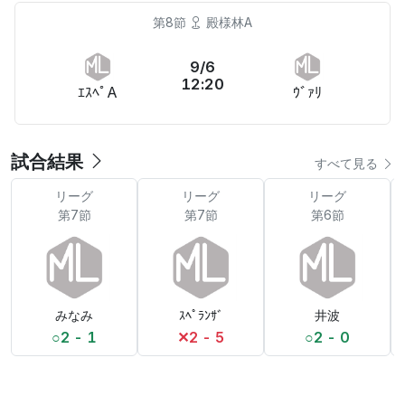
第8節
殿様林A
9/6
12:20
ｴｽﾍﾟA
ｳﾞｧﾘ
試合結果
すべて見る
リーグ
リーグ
リーグ
第7節
第7節
第6節
みなみ
ｽﾍﾟﾗﾝｻﾞ
井波
○
2 - 1
✕
2 - 5
○
2 - 0