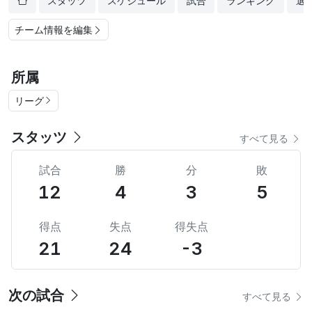
スタッツ
スケジュール
試合
ランキング
選
チーム情報を編集
所属
リーグ
スタッツ
すべて見る
試合
勝
分
敗
12
4
3
5
得点
失点
得失点
21
24
-3
次の試合
すべて見る