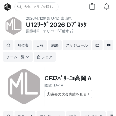
大会、クラブを探す...
2026/4/12開幕
U-12
富山県
U12ﾘｰｸﾞ2026 Dﾌﾞﾛｯｸ
殿様林G オリバーSF射水
順位表
日程
結果
スケジュール
チーム一覧
シェア
CFｴｽﾍﾟﾘｰﾆｮ高岡 A
略称: ｴｽﾍﾟA
過去の大会実績を見る