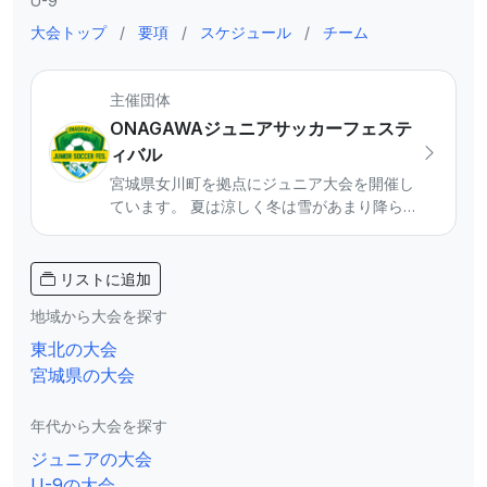
U-9
大会トップ
/
要項
/
スケジュール
/
チーム
主催団体
ONAGAWAジュニアサッカーフェステ
ィバル
宮城県女川町を拠点にジュニア大会を開催し
ています。 夏は涼しく冬は雪があまり降らな
い好立地で、県内外からのチームを迎えてい
ます。 ジュニアサッカーの聖地に向けて活動
をしています。 【主催大会】 ◾️SUMMER
リストに追加
CAMP・WINTER CAMP U-10/U-11/U-12 ◾️ミ
地域から大会を探す
ニサッカー大会U-8/U-9 ◾️U-10東北チャンピ
オンシップ（主管） 大会参加等興味のあるチ
東北の大会
ームはInstagramのDMからご連絡ください。
宮城県の大会
年代から大会を探す
ジュニアの大会
U-9の大会