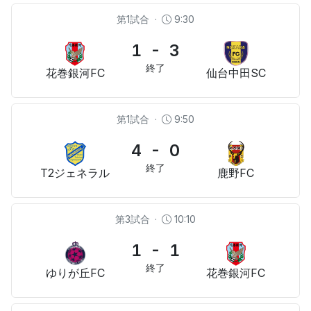
第1試合
·
9:30
1 - 3
終了
花巻銀河FC
仙台中⽥SC
第1試合
·
9:50
4 - 0
終了
T2ジェネラル
⿅野FC
第3試合
·
10:10
1 - 1
終了
ゆりが丘FC
花巻銀河FC