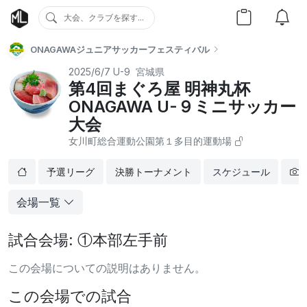
大会、クラブを探す...
ONAGAWAジュニアサッカーフェスティバル
2025/6/7
U-9
宮城県
第4回まぐろ屋 明神丸杯
ONAGAWA U-９ミニサッカー
⼤会
⼥川町総合運動公園第１多⽬的運動場
予選リーグ
決勝トーナメント
スケジュール
会場一覧
試合会場: ①本部左手前
この会場についての説明はありません。
この会場での試合