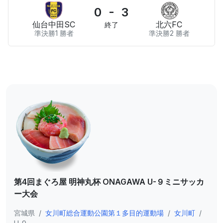
0 - 3
仙台中⽥SC
北六FC
終了
準決勝1 勝者
準決勝2 勝者
第4回まぐろ屋 明神丸杯 ONAGAWA U-９ミニサッカ
ー⼤会
宮城県
/
⼥川町総合運動公園第１多⽬的運動場
/
女川町
/