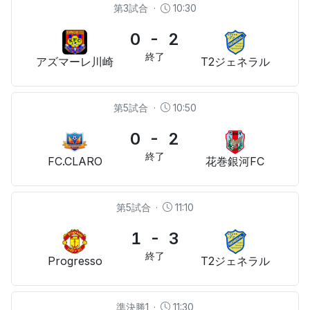
第3試合
·
10:30
0 - 2
終了
アズマーレ川崎
T2ジェネラル
第5試合
·
10:50
0 - 2
終了
FC.CLARO
花巻銀河FC
第5試合
·
11:10
1 - 3
終了
Progresso
T2ジェネラル
準決勝1
·
11:30