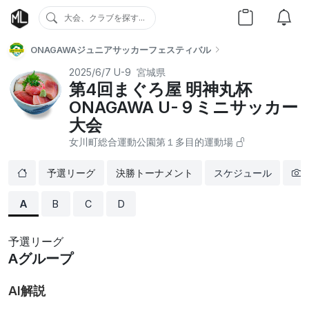
大会、クラブを探す...
ONAGAWAジュニアサッカーフェスティバル
2025/6/7
U-9
宮城県
第4回まぐろ屋 明神丸杯
ONAGAWA U-９ミニサッカー
⼤会
⼥川町総合運動公園第１多⽬的運動場
予選リーグ
決勝トーナメント
スケジュール
A
B
C
D
予選リーグ
Aグループ
AI解説