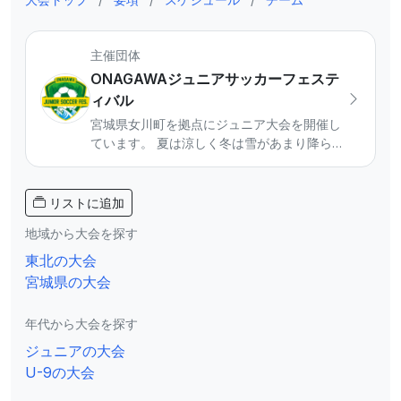
主催団体
ONAGAWAジュニアサッカーフェステ
ィバル
宮城県女川町を拠点にジュニア大会を開催し
ています。 夏は涼しく冬は雪があまり降らな
い好立地で、県内外からのチームを迎えてい
ます。 ジュニアサッカーの聖地に向けて活動
をしています。 【主催大会】 ◾️SUMMER
リストに追加
CAMP・WINTER CAMP U-10/U-11/U-12 ◾️ミ
地域から大会を探す
ニサッカー大会U-8/U-9 ◾️U-10東北チャンピ
オンシップ（主管） 大会参加等興味のあるチ
東北の大会
ームはInstagramのDMからご連絡ください。
宮城県の大会
年代から大会を探す
ジュニアの大会
U-9の大会