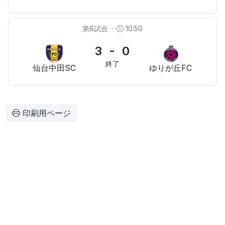
第6試合
·
10:50
3 - 0
終了
仙台中⽥SC
ゆりが丘FC
印刷用ページ