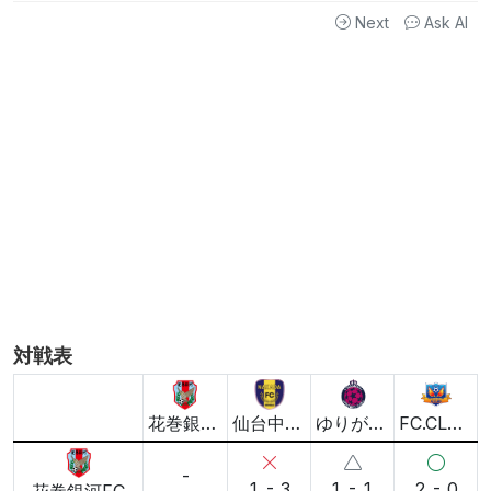
ます。
Next
Ask AI
仙台中田SCが全勝でフィニッシュ
FC.CLAROは学びを得た大会
次回に期待がかかるチームたち
この情報はAIによって生成されたものであり、必ずしも正確である
とは限りません
担当: フレンドリーな解説者
6/7 11:16更新, 491文字
AI解説について
解説を更新
対戦表
花巻銀河FC
仙台中⽥SC
ゆりが丘FC
FC.CLARO
-
1 - 3
1 - 1
2 - 0
花巻銀河FC