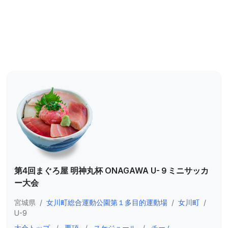
第4回まぐろ屋 明神丸杯 ONAGAWA U-９ミニサッカ
ー⼤会
宮城県
/
⼥川町総合運動公園第１多⽬的運動場
/
女川町
/
U-9
大会トップ
/
要項
/
スケジュール
/
チーム