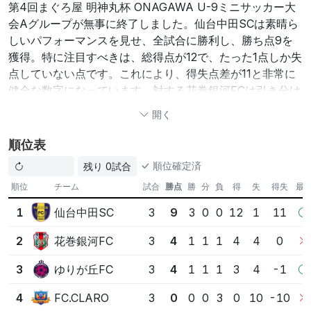
第4回まぐろ屋 明神丸杯 ONAGAWA U-9ミニサッカー大
会Aグループが無事に終了しました。仙台中田SCは素晴ら
しいパフォーマンスを見せ、全試合に勝利し、勝ち点9を
獲得。特に注目すべきは、総得点が12で、たった1点しか失
点していない点です。これにより、得失点差が11と非常に
健全な数字になっています。対する花巻銀河FCは引き分け
が1つあったものの、トータル4ポイントを獲得。ゆりが丘
開く
FCは1勝、1分け、1敗とまずまずの成績ですが、得失点差
が−1が気なるところです。
順位表
順位確定済
残り 0試合
FC.CLAROは苦戦したものの、若い選手たちが今大会で多
くを学び取ったことでしょう。全体的に、各チームが次に
順位
チーム
試合
勝点
勝
分
負
得
失
得失
最
向けてのステップとなる経験を積んだことは、大変有意義
仙台中⽥SC
1
3
9
3
0
0
12
1
11
でした。次回のトーナメントに向けて、チーム強化が必要
とされるFC.CLAROですが、その成長を楽しみにしていま
花巻銀河FC
2
3
4
1
1
1
4
4
0
す。
ゆりが丘FC
3
3
4
1
1
1
3
4
-1
要点としては、仙台中田SCの圧倒的な強さ、FC.CLAROの
経験不足の克服、各チームの成長機会の重要性が挙げられ
FC.CLARO
4
3
0
0
0
3
0
10
-10