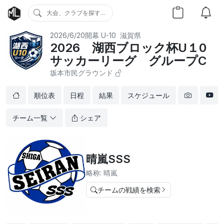
大会、クラブを探す...
2026/6/20開幕
U-10
滋賀県
2026 湖西ブロック杯U１0
サッカーリーグ グループC
坂本市民グラウンド
順位表
日程
結果
スケジュール
チーム一覧
シェア
晴嵐SSS
略称: 晴嵐
チームの戦績を検索