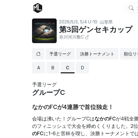
2026/5/3, 5/4
U-10
山形県
第3回ゲンセキカップ 
赤川河川敷C
予選リーグ
決勝トーナメント
順位リ
A
B
C
D
予選リーグ
グループC
なかのFCが4連勝で首位独走！
会場は沸いた！グループCは
なかのFC
が4戦全
のフィニッシュで大会を締めくくりました。2
のFC
に1-6と苦杯を喫し、決勝トーナメントで