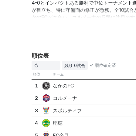
4-0とインパクトある勝利で中位トーナメント
が目立ち、特に守備面の修正が急務。全10試
かのFC
が本命か、
コルメーナ
の反撃に注目です
なかのFC
は4連勝・得失点+25で圧倒、決
コルメーナ
は勝点9で2位、攻撃力はあるが
稲穂
と
FC余目
は守備の立て直しが鍵、次戦
順位表
この情報はAIによって生成されたものであり、必ずし
順位確定済
残り 0試合
順位
チーム
なかのFC
1
コルメーナ
2
スポルティフ
3
稲穂
4
FC余目
5