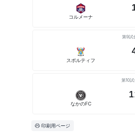
コルメーナ
第9試
スポルティフ
第10
1
なかのFC
印刷用ページ