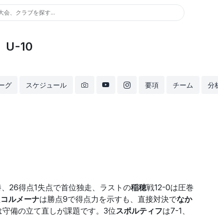
大会、クラブを探す...
U-10
ーグ
スケジュール
要項
チーム
分
勝、26得点1失点で首位独走、ラストの
稲穂
戦12-0は圧巻
位
コルメーナ
は勝点9で得点力を示すも、直接対決で
なか
は守備の立て直しが課題です。3位
スポルティフ
は7-1、