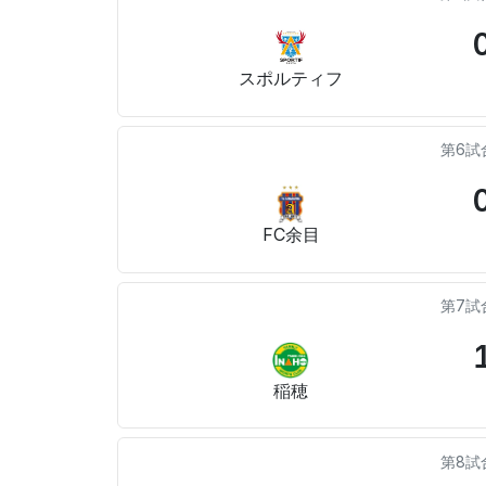
スポルティフ
第6試
FC余目
第7試
稲穂
第8試